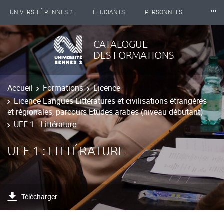
⸱⸱⸱
UNIVERSITÉ RENNES 2
ÉTUDIANTS
PERSONNELS
INTERNATIONAL
PROFESSIONNELS
BIBLIOTHÈQUES
CATALOGUE
DES FORMATIONS
LES NOUVELLES DE RENNES 2
Accueil
Formations
Licence
Licence Langues Littératures et civilisations étrangères
et régionales, parcours Etudes arabes (niveau débutant)
UEF 1 : Littérature
UEF 1 : LITTÉRATURE
Télécharger