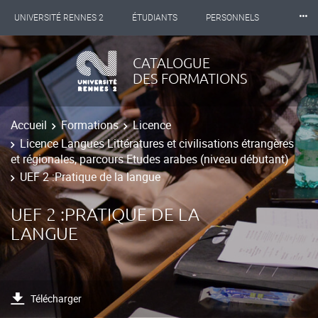
⸱⸱⸱
UNIVERSITÉ RENNES 2
ÉTUDIANTS
PERSONNELS
INTERNATIONAL
PROFESSIONNELS
BIBLIOTHÈQUES
CATALOGUE
DES FORMATIONS
LES NOUVELLES DE RENNES 2
Accueil
Formations
Licence
Licence Langues Littératures et civilisations étrangères
et régionales, parcours Etudes arabes (niveau débutant)
UEF 2 :Pratique de la langue
UEF 2 :PRATIQUE DE LA
LANGUE
Télécharger