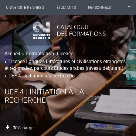
⸱⸱⸱
UNIVERSITÉ RENNES 2
ÉTUDIANTS
PERSONNELS
INTERNATIONAL
PROFESSIONNELS
BIBLIOTHÈQUES
CATALOGUE
DES FORMATIONS
LES NOUVELLES DE RENNES 2
Accueil
Formations
Licence
Licence Langues Littératures et civilisations étrangères
et régionales, parcours Etudes arabes (niveau débutant)
UEF 4 : Initiation à la recherche
UEF 4 : INITIATION À LA
RECHERCHE
Télécharger