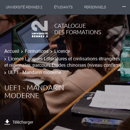
⸱⸱⸱
UNIVERSITÉ RENNES 2
ÉTUDIANTS
PERSONNELS
INTERNATIONAL
PROFESSIONNELS
BIBLIOTHÈQUES
CATALOGUE
DES FORMATIONS
LES NOUVELLES DE RENNES 2
Accueil
Formations
Licence
Licence Langues Littératures et civilisations étrangères
et régionales, parcours Etudes chinoises (niveau confirmé)
UEF1 - Mandarin moderne
UEF1 - MANDARIN
MODERNE
Télécharger