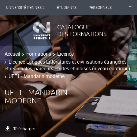
⸱⸱⸱
UNIVERSITÉ RENNES 2
ÉTUDIANTS
PERSONNELS
INTERNATIONAL
PROFESSIONNELS
BIBLIOTHÈQUES
CATALOGUE
DES FORMATIONS
LES NOUVELLES DE RENNES 2
Accueil
Formations
Licence
Licence Langues Littératures et civilisations étrangères
et régionales, parcours Etudes chinoises (niveau confirmé)
UEF1 - Mandarin moderne
UEF1 - MANDARIN
MODERNE
Télécharger