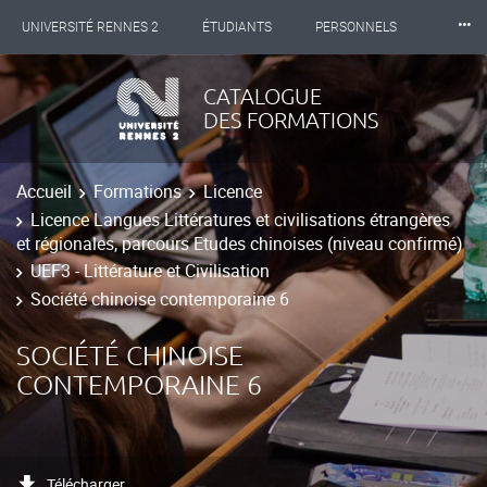
⸱⸱⸱
UNIVERSITÉ RENNES 2
ÉTUDIANTS
PERSONNELS
INTERNATIONAL
PROFESSIONNELS
BIBLIOTHÈQUES
CATALOGUE
DES FORMATIONS
LES NOUVELLES DE RENNES 2
Accueil
Formations
Licence
Licence Langues Littératures et civilisations étrangères
et régionales, parcours Etudes chinoises (niveau confirmé)
UEF3 - Littérature et Civilisation
Société chinoise contemporaine 6
SOCIÉTÉ CHINOISE
CONTEMPORAINE 6
Télécharger