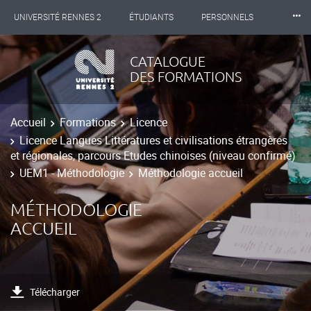
⸱⸱⸱
UNIVERSITÉ RENNES 2
ÉTUDIANTS
PERSONNELS
INTERNATIONAL
PROFESSIONNELS
BIBLIOTHÈQUES
CATALOGUE
DES FORMATIONS
LES NOUVELLES DE RENNES 2
Accueil
Formations
Licence
Licence Langues Littératures et civilisations étrangères
et régionales, parcours Etudes chinoises (niveau confirmé)
UEM1 - Méthodologie
Méthodologie accueil
MÉTHODOLOGIE
ACCUEIL
Télécharger