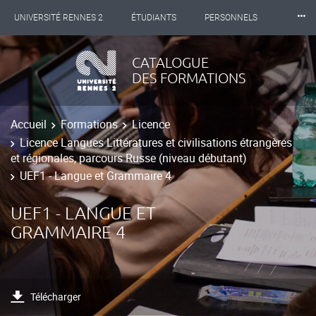
⸱⸱⸱
UNIVERSITÉ RENNES 2
ÉTUDIANTS
PERSONNELS
INTERNATIONAL
PROFESSIONNELS
BIBLIOTHÈQUES
CATALOGUE
DES FORMATIONS
LES NOUVELLES DE RENNES 2
Accueil
Formations
Licence
Licence Langues Littératures et civilisations étrangères
et régionales, parcours Russe (niveau débutant)
UEF1 - Langue et Grammaire 4
UEF1 - LANGUE ET
GRAMMAIRE 4
Télécharger