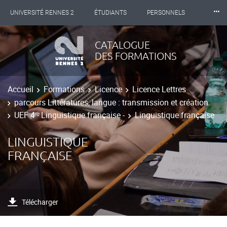
⸱⸱⸱
UNIVERSITÉ RENNES 2
ÉTUDIANTS
PERSONNELS
INTERNATIONAL
PROFESSIONNELS
BIBLIOTHÈQUES
CATALOGUE
DES FORMATIONS
LES NOUVELLES DE RENNES 2
Accueil
Formations
Licence
Licence Lettres
parcours Littératures, langue : transmission et création
UEF 4 - Linguistique française -
Linguistique française
LINGUISTIQUE
FRANÇAISE
Télécharger