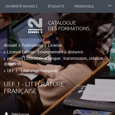
⸱⸱⸱
UNIVERSITÉ RENNES 2
ÉTUDIANTS
PERSONNELS
INTERNATIONAL
PROFESSIONNELS
BIBLIOTHÈQUES
CATALOGUE
DES FORMATIONS
LES NOUVELLES DE RENNES 2
Accueil
Formations
Licence
Licence Lettres - Enseignement à distance
parcours Littérature et langue : transmission, création (à
distance)
UEF 1 - Littérature française
UEF 1 - LITTÉRATURE
FRANÇAISE
Télécharger