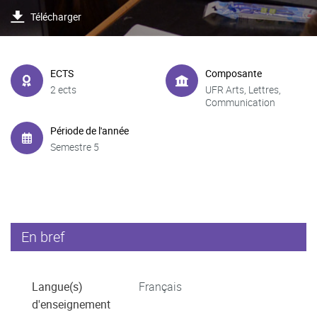
Télécharger
ECTS
Composante
2 ects
UFR Arts, Lettres,
Communication
Période de l'année
Semestre 5
En bref
Langue(s)
Français
d'enseignement