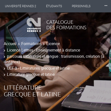
⸱⸱⸱
UNIVERSITÉ RENNES 2
ÉTUDIANTS
PERSONNELS
INTERNATIONAL
PROFESSIONNELS
BIBLIOTHÈQUES
CATALOGUE
DES FORMATIONS
LES NOUVELLES DE RENNES 2
Accueil
Formations
Licence
Licence Lettres - Enseignement à distance
parcours Littérature et langue : transmission, création (à
distance)
UEF 3 - Littératures grecque et latine
Littérature grecque et latine
LITTÉRATURE
GRECQUE ET LATINE