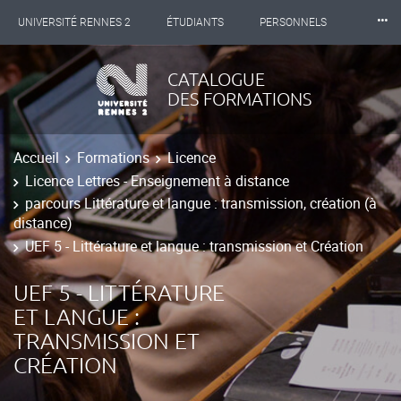
⸱⸱⸱
UNIVERSITÉ RENNES 2
ÉTUDIANTS
PERSONNELS
INTERNATIONAL
PROFESSIONNELS
BIBLIOTHÈQUES
CATALOGUE
DES FORMATIONS
LES NOUVELLES DE RENNES 2
Accueil
Formations
Licence
Licence Lettres - Enseignement à distance
parcours Littérature et langue : transmission, création (à
distance)
UEF 5 - Littérature et langue : transmission et Création
UEF 5 - LITTÉRATURE
ET LANGUE :
TRANSMISSION ET
CRÉATION