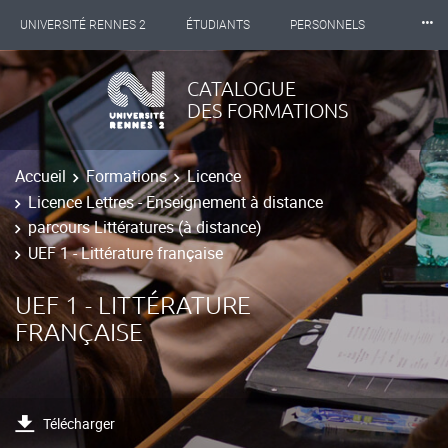
⸱⸱⸱
UNIVERSITÉ RENNES 2
ÉTUDIANTS
PERSONNELS
INTERNATIONAL
PROFESSIONNELS
BIBLIOTHÈQUES
CATALOGUE
DES FORMATIONS
LES NOUVELLES DE RENNES 2
Accueil
Formations
Licence
Licence Lettres - Enseignement à distance
parcours Littératures (à distance)
UEF 1 - Littérature française
UEF 1 - LITTÉRATURE
FRANÇAISE
Télécharger