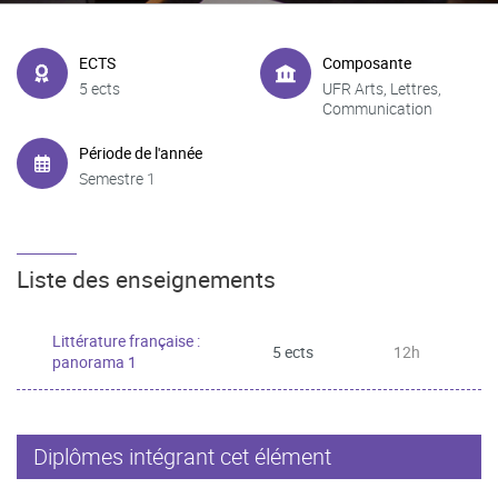
ECTS
Composante
5 ects
UFR Arts, Lettres,
Communication
Période de l'année
Semestre 1
Liste des enseignements
Littérature française :
5 ects
12h
panorama 1
Diplômes intégrant cet élément