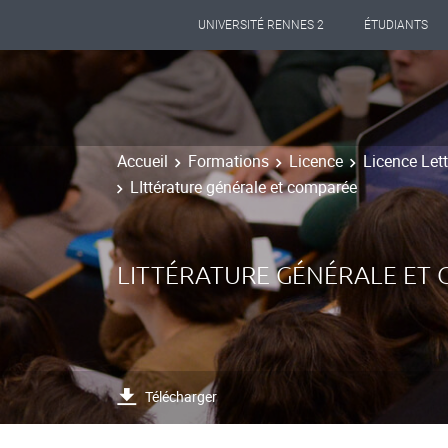
UNIVERSITÉ RENNES 2
ÉTUDIANTS
Accueil
Formations
Licence
Licence Let
LIttérature générale et comparée
LITTÉRATURE GÉNÉRALE ET
Télécharger