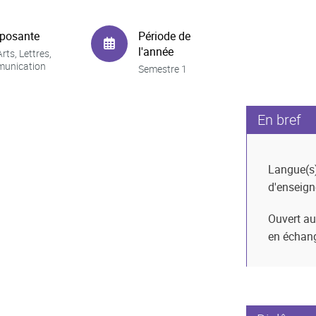
posante
Période de
l'année
rts, Lettres,
unication
Semestre 1
En bref
Langue(s
d'enseig
Ouvert au
en échan