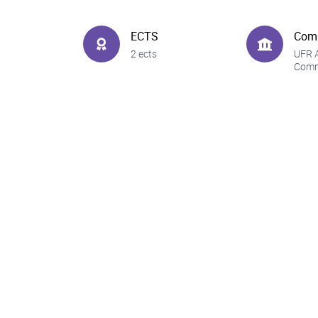
ECTS
Com
2 ects
UFR A
Comm