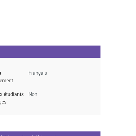
)
Français
nement
x étudiants
Non
ges