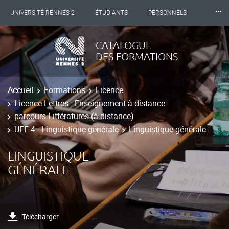
⸱⸱⸱
UNIVERSITÉ RENNES 2
ÉTUDIANTS
PERSONNELS
INTERNATIONAL
PROFESSIONNELS
BIBLIOTHÈQUES
CATALOGUE
DES FORMATIONS
LES NOUVELLES DE RENNES 2
Accueil
Formations
Licence
Licence Lettres - Enseignement à distance
parcours Littératures (à distance)
UEF 4 - Linguistique générale
Linguistique générale
LINGUISTIQUE
GÉNÉRALE
Télécharger