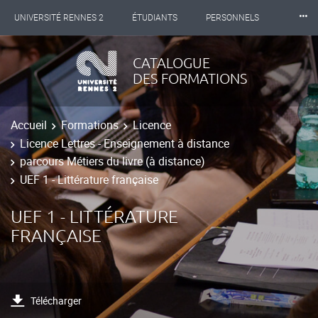
⸱⸱⸱
UNIVERSITÉ RENNES 2
ÉTUDIANTS
PERSONNELS
INTERNATIONAL
PROFESSIONNELS
BIBLIOTHÈQUES
CATALOGUE
DES FORMATIONS
LES NOUVELLES DE RENNES 2
Accueil
Formations
Licence
Licence Lettres - Enseignement à distance
parcours Métiers du livre (à distance)
UEF 1 - Littérature française
UEF 1 - LITTÉRATURE
FRANÇAISE
Télécharger