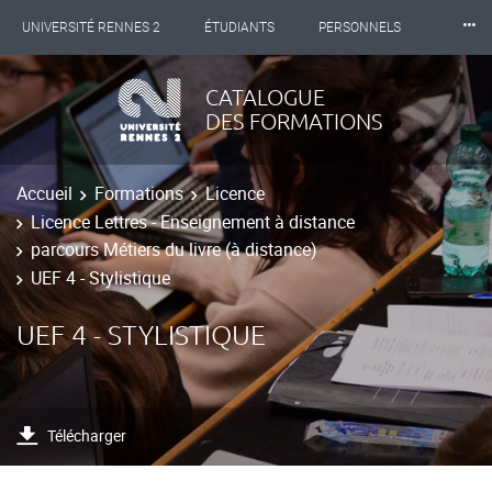
⸱⸱⸱
UNIVERSITÉ RENNES 2
ÉTUDIANTS
PERSONNELS
INTERNATIONAL
PROFESSIONNELS
BIBLIOTHÈQUES
CATALOGUE
DES FORMATIONS
LES NOUVELLES DE RENNES 2
Accueil
Formations
Licence
Licence Lettres - Enseignement à distance
parcours Métiers du livre (à distance)
UEF 4 - Stylistique
UEF 4 - STYLISTIQUE
Télécharger