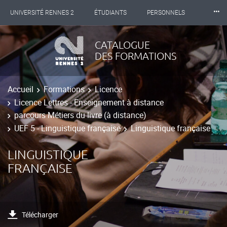
⸱⸱⸱
UNIVERSITÉ RENNES 2
ÉTUDIANTS
PERSONNELS
INTERNATIONAL
PROFESSIONNELS
BIBLIOTHÈQUES
CATALOGUE
DES FORMATIONS
LES NOUVELLES DE RENNES 2
Accueil
Formations
Licence
Licence Lettres - Enseignement à distance
parcours Métiers du livre (à distance)
UEF 5 - Linguistique française
Linguistique française
LINGUISTIQUE
FRANÇAISE
Télécharger