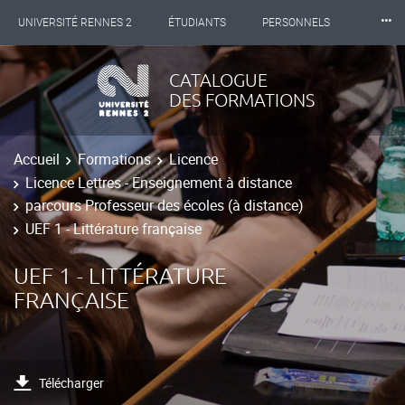
⸱⸱⸱
UNIVERSITÉ RENNES 2
ÉTUDIANTS
PERSONNELS
INTERNATIONAL
PROFESSIONNELS
BIBLIOTHÈQUES
CATALOGUE
DES FORMATIONS
LES NOUVELLES DE RENNES 2
Accueil
Formations
Licence
Licence Lettres - Enseignement à distance
parcours Professeur des écoles (à distance)
UEF 1 - Littérature française
UEF 1 - LITTÉRATURE
FRANÇAISE
Télécharger