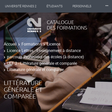
⸱⸱⸱
UNIVERSITÉ RENNES 2
ÉTUDIANTS
PERSONNELS
INTERNATIONAL
PROFESSIONNELS
BIBLIOTHÈQUES
CATALOGUE
DES FORMATIONS
LES NOUVELLES DE RENNES 2
Accueil
Formations
Licence
Licence Lettres - Enseignement à distance
parcours Professeur des écoles (à distance)
UEF 2 - Littérature générale et comparée
Littérature générale et comparée
LITTÉRATURE
GÉNÉRALE ET
COMPARÉE