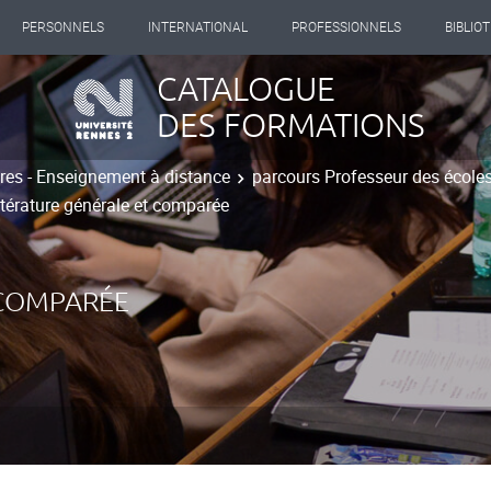
PERSONNELS
INTERNATIONAL
PROFESSIONNELS
BIBLIO
CATALOGUE
DES FORMATIONS
tres - Enseignement à distance
parcours Professeur des écoles
ttérature générale et comparée
 COMPARÉE