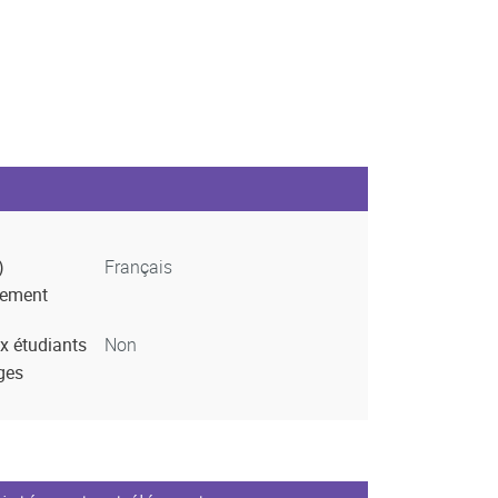
)
Français
nement
x étudiants
Non
ges