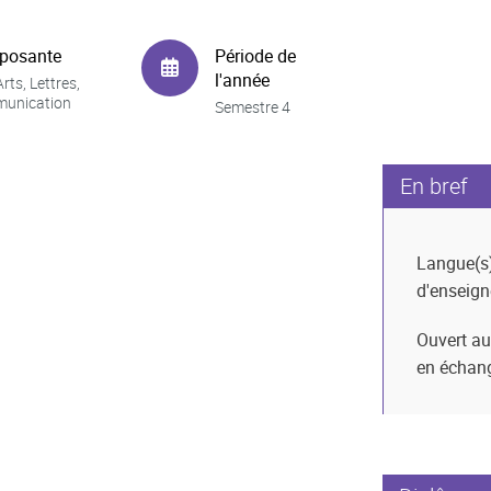
posante
Période de
l'année
rts, Lettres,
unication
Semestre 4
En bref
Langue(s
d'enseig
Ouvert au
en échan