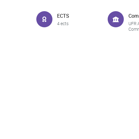
ECTS
Com
4 ects
UFR A
Comm