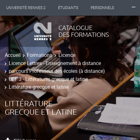
⸱⸱⸱
UNIVERSITÉ RENNES 2
ÉTUDIANTS
PERSONNELS
INTERNATIONAL
PROFESSIONNELS
BIBLIOTHÈQUES
CATALOGUE
DES FORMATIONS
LES NOUVELLES DE RENNES 2
Accueil
Formations
Licence
Licence Lettres - Enseignement à distance
parcours Professeur des écoles (à distance)
UEF 3 - Littératures grecque et latine
Littérature grecque et latine
LITTÉRATURE
GRECQUE ET LATINE