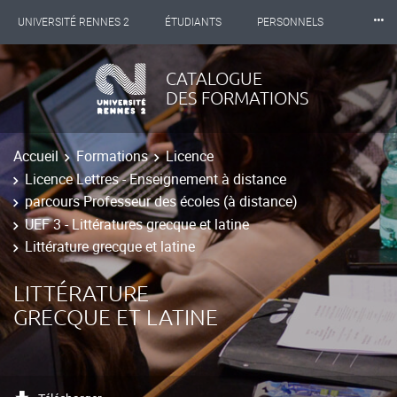
⸱⸱⸱
UNIVERSITÉ RENNES 2
ÉTUDIANTS
PERSONNELS
INTERNATIONAL
PROFESSIONNELS
BIBLIOTHÈQUES
CATALOGUE
DES FORMATIONS
LES NOUVELLES DE RENNES 2
Accueil
Formations
Licence
Licence Lettres - Enseignement à distance
parcours Professeur des écoles (à distance)
UEF 3 - Littératures grecque et latine
Littérature grecque et latine
LITTÉRATURE
GRECQUE ET LATINE