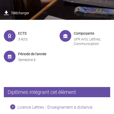
Télécharger
ECTS
Composante
3 ects
UFR Arts, Lettres,
Communication
Période de l'année
Semestre 6
Diplômes intégrant cet élément
Licence Lettres - Enseignement à distance