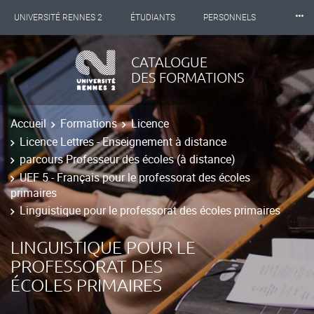
⸱⸱⸱
UNIVERSITÉ RENNES 2
ÉTUDIANTS
PERSONNELS
INTERNATIONAL
PROFESSIONNELS
BIBLIOTHÈQUES
CATALOGUE
DES FORMATIONS
LES NOUVELLES DE RENNES 2
Accueil
Formations
Licence
Licence Lettres - Enseignement à distance
parcours Professeur des écoles (à distance)
UEF 5 - Français pour le professorat des écoles
primaires
Linguistique pour le professorat des écoles primaires
LINGUISTIQUE POUR LE
PROFESSORAT DES
ÉCOLES PRIMAIRES