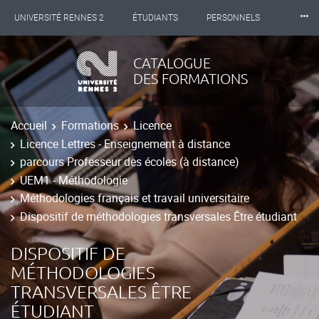
⸱⸱⸱
UNIVERSITÉ RENNES 2
ÉTUDIANTS
PERSONNELS
INTERNATIONAL
PROFESSIONNELS
BIBLIOTHÈQUES
CATALOGUE
DES FORMATIONS
LES NOUVELLES DE RENNES 2
Accueil
Formations
Licence
Licence Lettres - Enseignement à distance
parcours Professeur des écoles (à distance)
UEM1 - Méthodologie
Méthodologies français et travail universitaire
Dispositif de méthodologies transversales Être étudiant
DISPOSITIF DE
MÉTHODOLOGIES
TRANSVERSALES ÊTRE
ÉTUDIANT