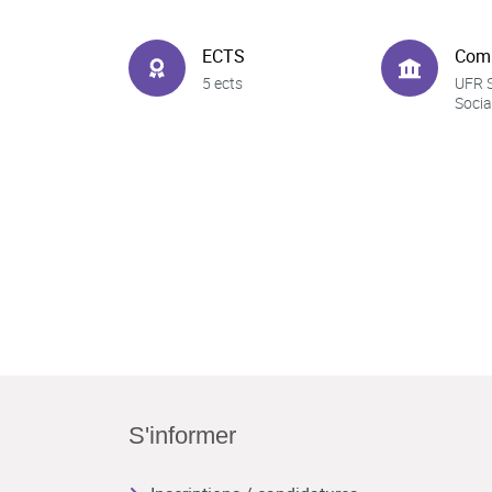
ECTS
Com
5 ects
UFR 
Socia
S'informer