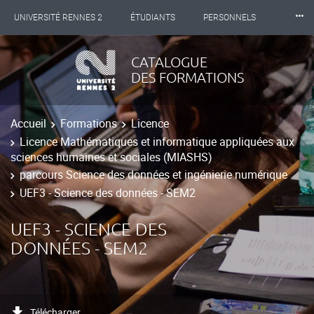
⸱⸱⸱
UNIVERSITÉ RENNES 2
ÉTUDIANTS
PERSONNELS
INTERNATIONAL
PROFESSIONNELS
BIBLIOTHÈQUES
CATALOGUE
DES FORMATIONS
LES NOUVELLES DE RENNES 2
Accueil
Formations
Licence
Licence Mathématiques et informatique appliquées aux
sciences humaines et sociales (MIASHS)
parcours Science des données et ingénierie numérique
UEF3 - Science des données - SEM2
UEF3 - SCIENCE DES
DONNÉES - SEM2
Télécharger