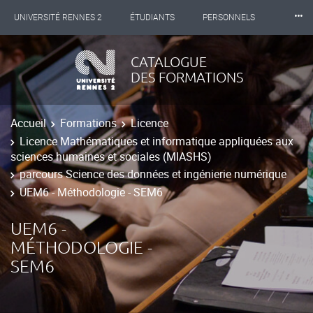
⸱⸱⸱
UNIVERSITÉ RENNES 2
ÉTUDIANTS
PERSONNELS
INTERNATIONAL
PROFESSIONNELS
BIBLIOTHÈQUES
CATALOGUE
DES FORMATIONS
LES NOUVELLES DE RENNES 2
Accueil
Formations
Licence
Licence Mathématiques et informatique appliquées aux
sciences humaines et sociales (MIASHS)
parcours Science des données et ingénierie numérique
UEM6 - Méthodologie - SEM6
UEM6 -
MÉTHODOLOGIE -
SEM6