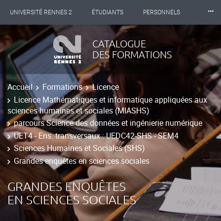
⸱⸱⸱
UNIVERSITÉ RENNES 2
ÉTUDIANTS
PERSONNELS
INTERNATIONAL
PROFESSIONNELS
BIBLIOTHÈQUES
CATALOGUE
DES FORMATIONS
LES NOUVELLES DE RENNES 2
Accueil
Formations
Licence
Licence Mathématiques et informatique appliquées aux
sciences humaines et sociales (MIASHS)
parcours Science des données et ingénierie numérique
UET4 - Ens. transversaux : UEDC42-SHS - SEM4
Sciences Humaines et Sociales (SHS)
Grandes enquêtes en sciences sociales
GRANDES ENQUÊTES
EN SCIENCES SOCIALES