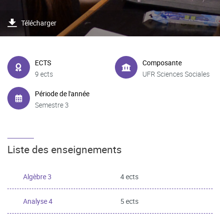
Télécharger
ECTS
Composante
9 ects
UFR Sciences Sociales
Période de l'année
Semestre 3
Liste des enseignements
Algèbre 3
4 ects
Analyse 4
5 ects