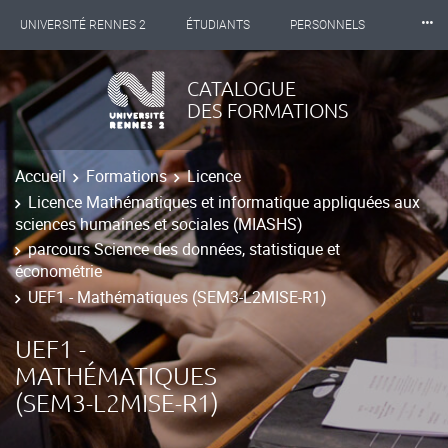
⸱⸱⸱
UNIVERSITÉ RENNES 2
ÉTUDIANTS
PERSONNELS
INTERNATIONAL
PROFESSIONNELS
BIBLIOTHÈQUES
CATALOGUE
DES FORMATIONS
LES NOUVELLES DE RENNES 2
Accueil
Formations
Licence
Licence Mathématiques et informatique appliquées aux
sciences humaines et sociales (MIASHS)
parcours Science des données, statistique et
économétrie
UEF1 - Mathématiques (SEM3-L2MISE-R1)
UEF1 -
MATHÉMATIQUES
(SEM3-L2MISE-R1)