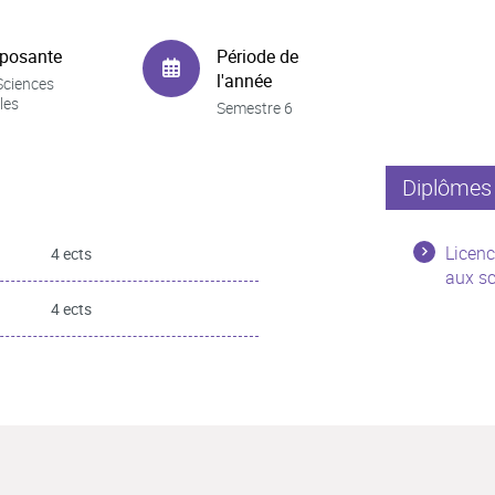
posante
Période de
l'année
Sciences
les
Semestre 6
Diplômes 
Licenc
4 ects
aux sc
4 ects