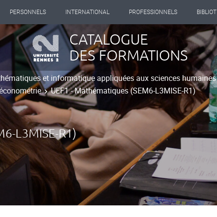
PERSONNELS
INTERNATIONAL
PROFESSIONNELS
BIBLIO
CATALOGUE
DES FORMATIONS
hématiques et informatique appliquées aux sciences humaines
 économétrie
UEF1 - Mathématiques (SEM6-L3MISE-R1)
6-L3MISE-R1)