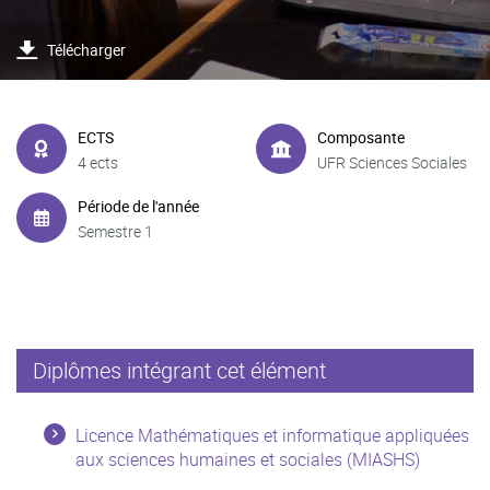
Télécharger
ECTS
Composante
4 ects
UFR Sciences Sociales
Période de l'année
Semestre 1
Diplômes intégrant cet élément
Licence Mathématiques et informatique appliquées
aux sciences humaines et sociales (MIASHS)