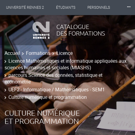
⸱⸱⸱
UNIVERSITÉ RENNES 2
ÉTUDIANTS
PERSONNELS
INTERNATIONAL
PROFESSIONNELS
BIBLIOTHÈQUES
CATALOGUE
DES FORMATIONS
LES NOUVELLES DE RENNES 2
Accueil
Formations
Licence
Licence Mathématiques et informatique appliquées aux
sciences humaines et sociales (MIASHS)
parcours Science des données, statistique et
économétrie
UEF2 - Informatique / Mathématiques - SEM1
Culture numérique et programmation
CULTURE NUMÉRIQUE
ET PROGRAMMATION