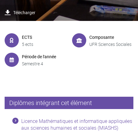
Télécharger
ECTS
Composante
5 ects
UFR Sciences Sociales
Période de l'année
Semestre 4
Diplômes intégrant cet élément
Licence Mathématiques et informatique appliquées
aux sciences humaines et sociales (MIASHS)