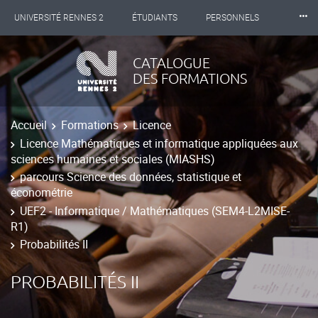
⸱⸱⸱
UNIVERSITÉ RENNES 2
ÉTUDIANTS
PERSONNELS
INTERNATIONAL
PROFESSIONNELS
BIBLIOTHÈQUES
CATALOGUE
DES FORMATIONS
LES NOUVELLES DE RENNES 2
Accueil
Formations
Licence
Licence Mathématiques et informatique appliquées aux
sciences humaines et sociales (MIASHS)
parcours Science des données, statistique et
économétrie
UEF2 - Informatique / Mathématiques (SEM4-L2MISE-
R1)
Probabilités II
PROBABILITÉS II