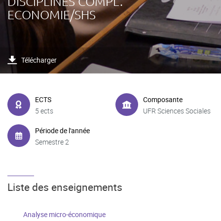
DISCIPLINES COMPL.
ECONOMIE/SHS
Télécharger
ECTS
Composante
5 ects
UFR Sciences Sociales
Période de l'année
Semestre 2
Liste des enseignements
Analyse micro-économique