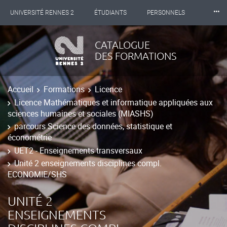
⸱⸱⸱
UNIVERSITÉ RENNES 2
ÉTUDIANTS
PERSONNELS
INTERNATIONAL
PROFESSIONNELS
BIBLIOTHÈQUES
CATALOGUE
DES FORMATIONS
LES NOUVELLES DE RENNES 2
Accueil
Formations
Licence
Licence Mathématiques et informatique appliquées aux
sciences humaines et sociales (MIASHS)
parcours Science des données, statistique et
économétrie
UET2 - Enseignements transversaux
Unité 2 enseignements disciplines compl.
ECONOMIE/SHS
UNITÉ 2
ENSEIGNEMENTS