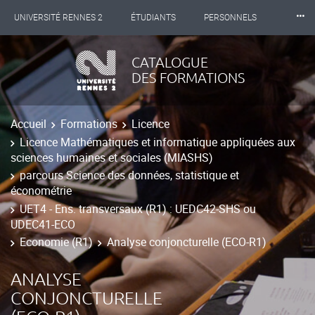
⸱⸱⸱
UNIVERSITÉ RENNES 2
ÉTUDIANTS
PERSONNELS
INTERNATIONAL
PROFESSIONNELS
BIBLIOTHÈQUES
CATALOGUE
DES FORMATIONS
LES NOUVELLES DE RENNES 2
Accueil
Formations
Licence
Licence Mathématiques et informatique appliquées aux
sciences humaines et sociales (MIASHS)
parcours Science des données, statistique et
économétrie
UET4 - Ens. transversaux (R1) : UEDC42-SHS ou
UDEC41-ECO
Economie (R1)
Analyse conjoncturelle (ECO-R1)
ANALYSE
CONJONCTURELLE