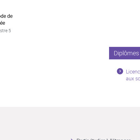
ode de
née
stre 5
Diplômes 
Licenc
aux sc