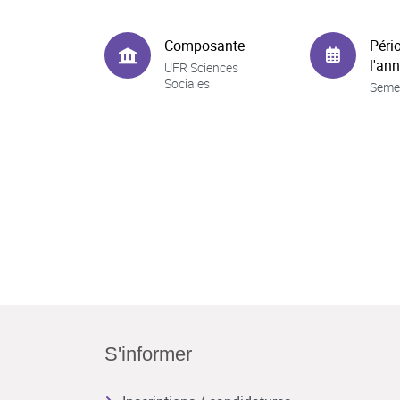
Composante
Péri
l'an
UFR Sciences
Sociales
Seme
S'informer