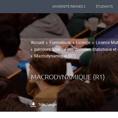
UNIVERSITÉ RENNES 2
ÉTUDIANTS
Accueil
Formations
Licence
Licence Mat
parcours Science des données, statistique et
Macrodynamique (R1)
MACRODYNAMIQUE (R1)
Télécharger