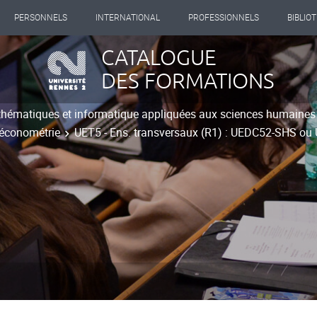
PERSONNELS
INTERNATIONAL
PROFESSIONNELS
BIBLIO
CATALOGUE
DES FORMATIONS
hématiques et informatique appliquées aux sciences humaines
 économétrie
UET5 - Ens. transversaux (R1) : UEDC52-SHS o