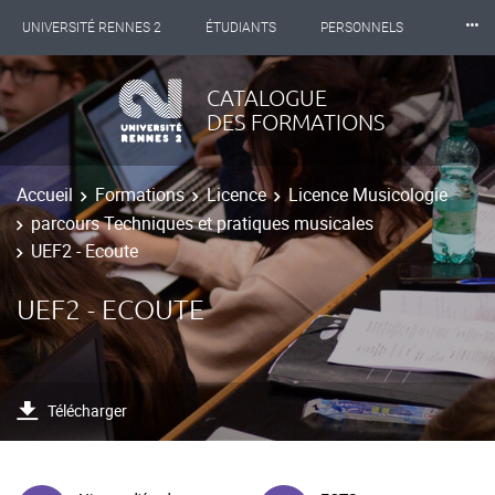
⸱⸱⸱
UNIVERSITÉ RENNES 2
ÉTUDIANTS
PERSONNELS
INTERNATIONAL
PROFESSIONNELS
BIBLIOTHÈQUES
CATALOGUE
DES FORMATIONS
LES NOUVELLES DE RENNES 2
Accueil
Formations
Licence
Licence Musicologie
parcours Techniques et pratiques musicales
UEF2 - Ecoute
UEF2 - ECOUTE
Télécharger