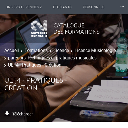
⸱⸱⸱
UNIVERSITÉ RENNES 2
ÉTUDIANTS
PERSONNELS
INTERNATIONAL
PROFESSIONNELS
BIBLIOTHÈQUES
CATALOGUE
DES FORMATIONS
LES NOUVELLES DE RENNES 2
Accueil
Formations
Licence
Licence Musicologie
parcours Techniques et pratiques musicales
UEF4 - Pratiques - Création
UEF4 - PRATIQUES -
CRÉATION
Télécharger