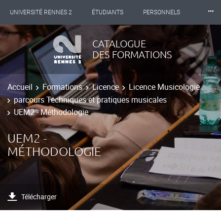
⸱⸱⸱
UNIVERSITÉ RENNES 2
ÉTUDIANTS
PERSONNELS
INTERNATIONAL
PROFESSIONNELS
BIBLIOTHÈQUES
CATALOGUE
DES FORMATIONS
LES NOUVELLES DE RENNES 2
Accueil
Formations
Licence
Licence Musicologie
parcours Techniques et pratiques musicales
UEM2 - Méthodologie
UEM2 -
MÉTHODOLOGIE
Télécharger