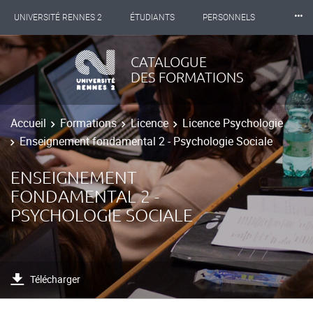
⸱⸱⸱
UNIVERSITÉ RENNES 2
ÉTUDIANTS
PERSONNELS
INTERNATIONAL
PROFESSIONNELS
BIBLIOTHÈQUES
CATALOGUE
DES FORMATIONS
LES NOUVELLES DE RENNES 2
Accueil
Formations
Licence
Licence Psychologie
Enseignement fondamental 2 - Psychologie Sociale
ENSEIGNEMENT
FONDAMENTAL 2 -
PSYCHOLOGIE SOCIALE
Télécharger