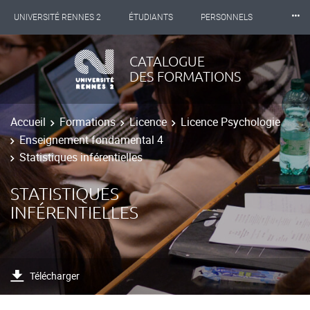
⸱⸱⸱
UNIVERSITÉ RENNES 2
ÉTUDIANTS
PERSONNELS
INTERNATIONAL
PROFESSIONNELS
BIBLIOTHÈQUES
CATALOGUE
DES FORMATIONS
LES NOUVELLES DE RENNES 2
Accueil
Formations
Licence
Licence Psychologie
Enseignement fondamental 4
Statistiques inférentielles
STATISTIQUES
INFÉRENTIELLES
Télécharger