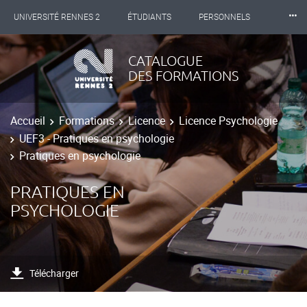
⸱⸱⸱
UNIVERSITÉ RENNES 2
ÉTUDIANTS
PERSONNELS
INTERNATIONAL
PROFESSIONNELS
BIBLIOTHÈQUES
CATALOGUE
DES FORMATIONS
LES NOUVELLES DE RENNES 2
Accueil
Formations
Licence
Licence Psychologie
UEF3 - Pratiques en psychologie
Pratiques en psychologie
PRATIQUES EN
PSYCHOLOGIE
Télécharger