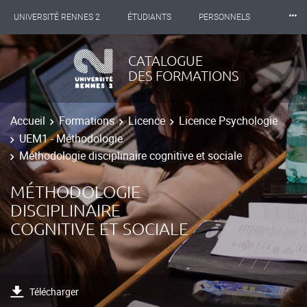
⸱⸱⸱
UNIVERSITÉ RENNES 2
ÉTUDIANTS
PERSONNELS
INTERNATIONAL
PROFESSIONNELS
BIBLIOTHÈQUES
CATALOGUE
DES FORMATIONS
LES NOUVELLES DE RENNES 2
Accueil
Formations
Licence
Licence Psychologie
UEM1 - Méthodologie
Méthodologie disciplinaire cognitive et sociale
MÉTHODOLOGIE
DISCIPLINAIRE
COGNITIVE ET SOCIALE
Télécharger