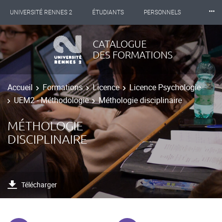
⸱⸱⸱
UNIVERSITÉ RENNES 2
ÉTUDIANTS
PERSONNELS
INTERNATIONAL
PROFESSIONNELS
BIBLIOTHÈQUES
CATALOGUE
DES FORMATIONS
LES NOUVELLES DE RENNES 2
Accueil
Formations
Licence
Licence Psychologie
UEM2 - Méthodologie
Méthologie disciplinaire
MÉTHOLOGIE
DISCIPLINAIRE
Télécharger