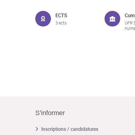
ECTS
Com
3 ects
UFR 
huma
S'informer
Inscriptions / candidatures