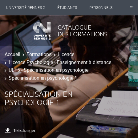
⸱⸱⸱
UNIVERSITÉ RENNES 2
ÉTUDIANTS
PERSONNELS
INTERNATIONAL
PROFESSIONNELS
BIBLIOTHÈQUES
CATALOGUE
DES FORMATIONS
LES NOUVELLES DE RENNES 2
Accueil
Formations
Licence
Licence Psychologie - Enseignement à distance
UEF5 - Spécialisation en psychologie
Spécialisation en psychologie 1
SPÉCIALISATION EN
PSYCHOLOGIE 1
Télécharger