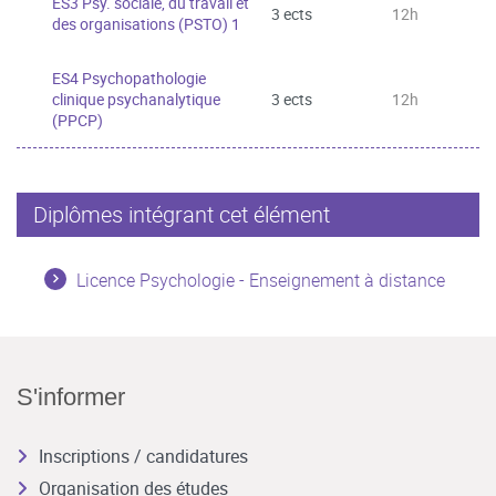
ES3 Psy. sociale, du travail et
3 ects
12h
des organisations (PSTO) 1
ES4 Psychopathologie
clinique psychanalytique
3 ects
12h
(PPCP)
Diplômes intégrant cet élément
Licence Psychologie - Enseignement à distance
S'informer
Inscriptions / candidatures
Organisation des études