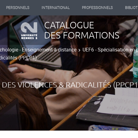
PERSONNELS
INTERNATIONAL
PROFESSIONNELS
BIBLIO
CATALOGUE
DES FORMATIONS
chologie - Enseignement à distance
UEF6 - Spécialisation en 
dicalités (PPCP1)
DES VIOLENCES & RADICALITÉS (PPCP1