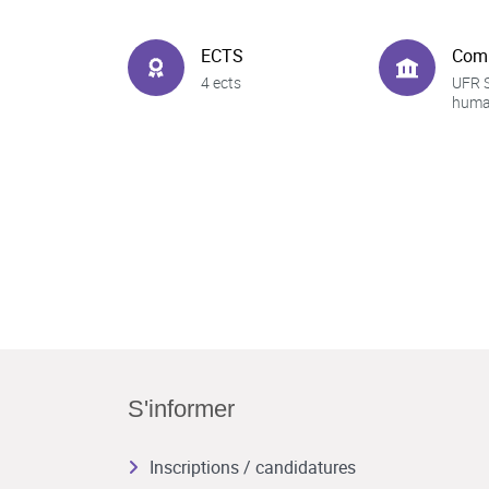
ECTS
Com
4 ects
UFR 
huma
S'informer
Inscriptions / candidatures