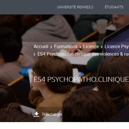
UNIVERSITÉ RENNES 2
ÉTUDIANTS
Accueil
Formations
Licence
Licence Psy
ES4 Psychopatho.clinique des violences & ra
ES4 PSYCHOPATHO.CLINIQUE 
Télécharger