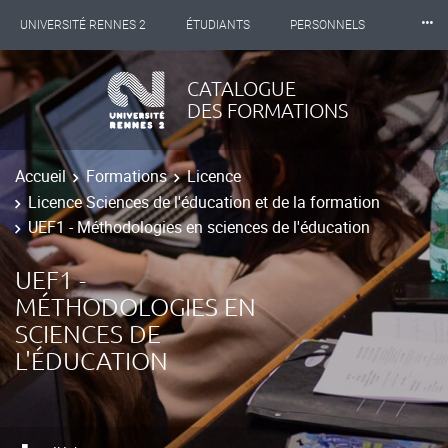
⸱⸱⸱
UNIVERSITÉ RENNES 2
ÉTUDIANTS
PERSONNELS
INTERNATIONAL
PROFESSIONNELS
BIBLIOTHÈQUES
CATALOGUE
DES FORMATIONS
LES NOUVELLES DE RENNES 2
Accueil
Formations
Licence
Licence Sciences de l'éducation et de la formation
UEF1 - Méthodologies en sciences de l'éducation
UEF1 -
MÉTHODOLOGIES EN
SCIENCES DE
L'ÉDUCATION