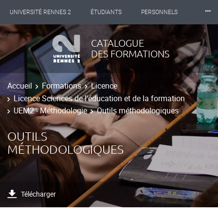
⸱⸱⸱
UNIVERSITÉ RENNES 2
ÉTUDIANTS
PERSONNELS
INTERNATIONAL
PROFESSIONNELS
BIBLIOTHÈQUES
CATALOGUE
DES FORMATIONS
LES NOUVELLES DE RENNES 2
Accueil
Formations
Licence
Licence Sciences de l'éducation et de la formation
UEM2 - Méthodologie
Outils méthodologiques
OUTILS
MÉTHODOLOGIQUES
Télécharger