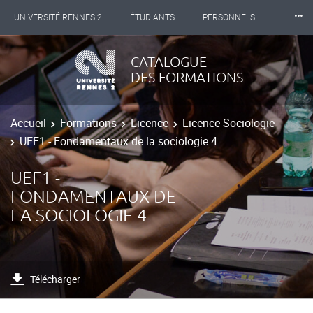
⸱⸱⸱
UNIVERSITÉ RENNES 2
ÉTUDIANTS
PERSONNELS
INTERNATIONAL
PROFESSIONNELS
BIBLIOTHÈQUES
CATALOGUE
DES FORMATIONS
LES NOUVELLES DE RENNES 2
Accueil
Formations
Licence
Licence Sociologie
UEF1 - Fondamentaux de la sociologie 4
UEF1 -
FONDAMENTAUX DE
LA SOCIOLOGIE 4
Télécharger